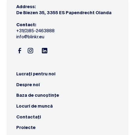
Address:
De Biezen 35, 3355 ES Papendrecht Olanda
Contact:
+31
(0)85-2463888
info@blinkr.eu‍
Lucrați pentru noi
Despre noi
Baza de cunoștințe
Locuri de muncă
Contactați
Proiecte